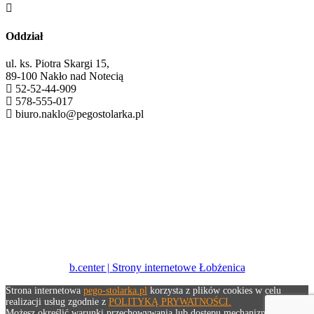

Oddział
ul. ks. Piotra Skargi 15,
89-100 Nakło nad Notecią
52-52-44-909
578-555-017
biuro.naklo@pegostolarka.pl
b.center | Strony internetowe Łobżenica
Strona internetowa
pego-stolarka.pl
korzysta z plików cookies w celu
realizacji usług zgodnie z
POLITYKĄ PRYWATNOŚCI.
Możesz określić warunki przechowywania lub dostępu mechanizmu do