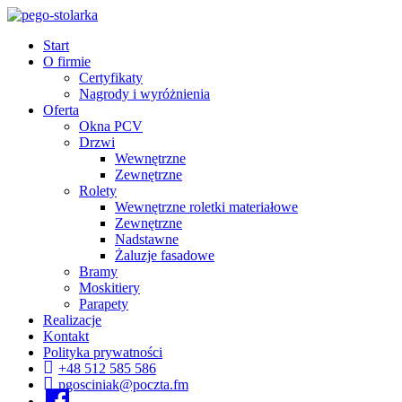
Start
O firmie
Certyfikaty
Nagrody i wyróżnienia
Oferta
Okna PCV
Drzwi
Wewnętrzne
Zewnętrzne
Rolety
Wewnętrzne roletki materiałowe
Zewnętrzne
Nadstawne
Żaluzje fasadowe
Bramy
Moskitiery
Parapety
Realizacje
Kontakt
Polityka prywatności
+48 512 585 586
pgosciniak@poczta.fm
fb